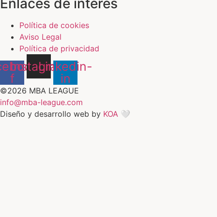
Enlaces de interés
Política de cookies
Aviso Legal
Política de privacidad
cebook-
Instagram
Linkedin-
f
in
©2026 MBA LEAGUE
info@mba-league.com
Diseño y desarrollo web by
KOA 🤍