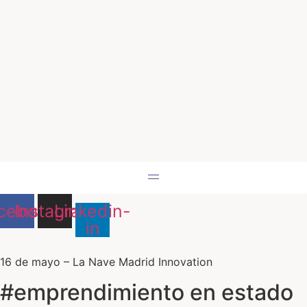
Ir
al
contenido
cebook
Instagram
Linkedin-
in
16 de mayo – La Nave Madrid Innovation
#emprendimiento en estado