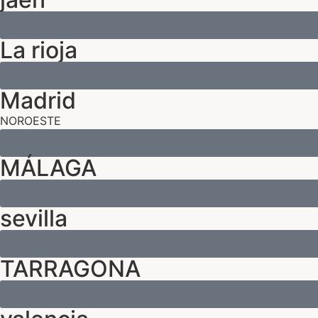
La rioja
Madrid
NOROESTE
MÁLAGA
sevilla
TARRAGONA