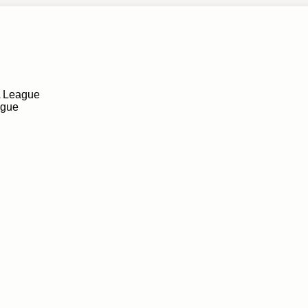
A League
ague