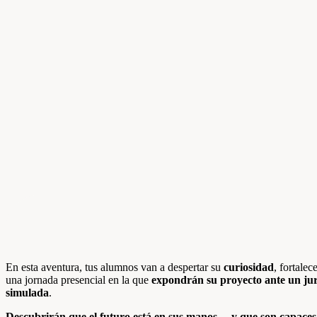
En esta aventura, tus alumnos van a despertar su
curiosidad
, fortalec
una jornada presencial en la que
expondrán su proyecto ante un jur
simulada
.
Descubrirán que el futuro está en sus manos… y que son capaces 