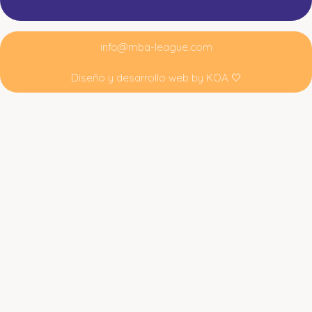
info@mba-league.com
Diseño y desarrollo web by
KOA 🤍